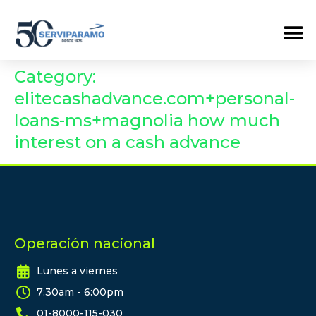
Category:
elitecashadvance.com+personal-
loans-ms+magnolia how much
interest on a cash advance
Operación nacional
Lunes a viernes
7:30am - 6:00pm
01-8000-115-030